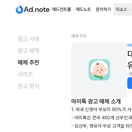
애드컨트롤
애드노트
문의하기
리소스
매체 추천
광고 사례
마
광고 혜택
매체 추천
시리즈
키
광고 문의
마미톡
광고 매체 소개
1. 국내 신생아 부모의 90%가 
- 마미톡은 전국 450개 산부인
- 임산부, 영유아 부모 고객을 