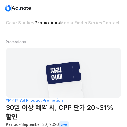
Case Studies
Promotions
Media Finder
Series
Contact
Promotions
자리어때
Ad Product Promotion
30일 이상 예약 시, CPP 단가 20~31%
할인
Period
~September 30, 2026
Live